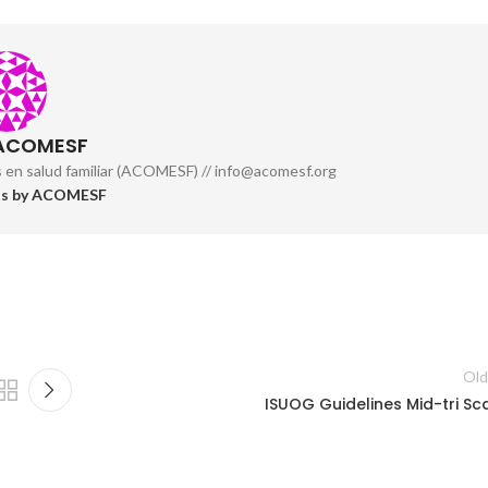
 ACOMESF
s en salud familiar (ACOMESF) // info@acomesf.org
sts by ACOMESF
Old
ISUOG Guidelines Mid-tri Sc