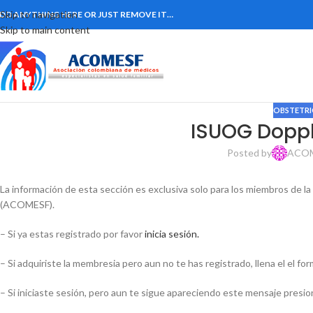
Skip to navigation
DD ANYTHING HERE OR JUST REMOVE IT…
Skip to main content
OBSTETRI
ISUOG Doppl
Posted by
ACO
La información de esta sección es exclusiva solo para los miembros de l
(ACOMESF).
– Si ya estas registrado por favor
inicia sesión.
– Si adquiriste la membresia pero aun no te has registrado, llena el el fo
– Si iniciaste sesión, pero aun te sigue apareciendo este mensaje presion