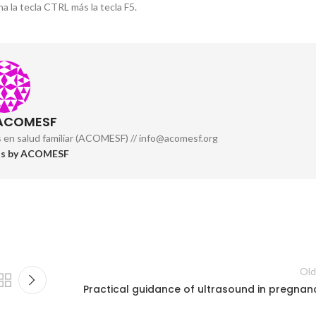
a la tecla CTRL más la tecla F5.
 ACOMESF
s en salud familiar (ACOMESF) // info@acomesf.org
sts by ACOMESF
Old
Practical guidance of ultrasound in pregnan