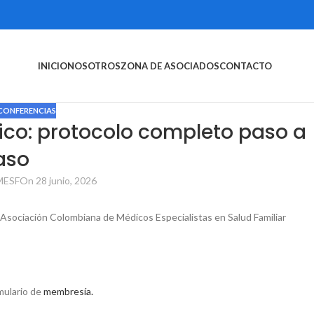
INICIO
NOSOTROS
ZONA DE ASOCIADOS
CONTACTO
CONFERENCIAS
ico: protocolo completo paso a
aso
ESF
On 28 junio, 2026
a Asociación Colombiana de Médicos Especialistas en Salud Familiar
rmulario de
membresía.