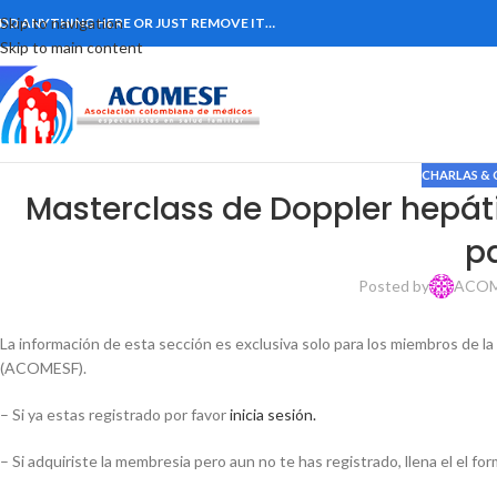
Skip to navigation
DD ANYTHING HERE OR JUST REMOVE IT…
Skip to main content
CHARLAS & 
Masterclass de Doppler hepát
p
Posted by
ACOM
La información de esta sección es exclusiva solo para los miembros de l
(ACOMESF).
– Si ya estas registrado por favor
inicia sesión.
– Si adquiriste la membresia pero aun no te has registrado, llena el el fo