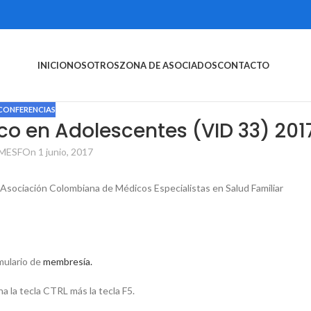
INICIO
NOSOTROS
ZONA DE ASOCIADOS
CONTACTO
CONFERENCIAS
ico en Adolescentes (VID 33) 201
MESF
On 1 junio, 2017
a Asociación Colombiana de Médicos Especialistas en Salud Familiar
rmulario de
membresía.
a la tecla CTRL más la tecla F5.