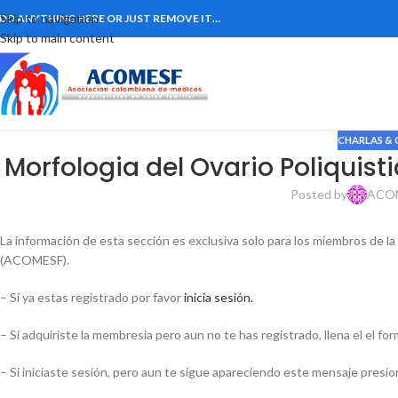
Skip to navigation
DD ANYTHING HERE OR JUST REMOVE IT…
Skip to main content
CHARLAS & 
Morfologia del Ovario Poliquist
Posted by
ACO
La información de esta sección es exclusiva solo para los miembros de l
(ACOMESF).
– Si ya estas registrado por favor
inicia sesión.
– Si adquiriste la membresia pero aun no te has registrado, llena el el fo
– Si iniciaste sesión, pero aun te sigue apareciendo este mensaje presion