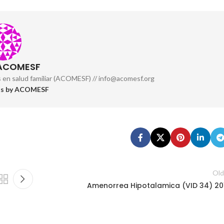
 ACOMESF
s en salud familiar (ACOMESF) // info@acomesf.org
sts by ACOMESF
Old
Amenorrea Hipotalamica (VID 34) 20