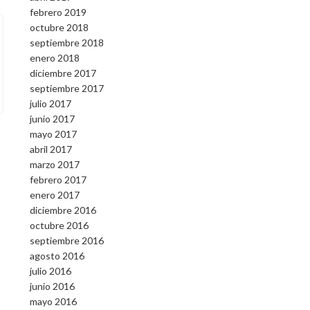
febrero 2019
CHARLAS & CONFERENCIAS
octubre 2018
The Role of the 11-14 Week
septiembre 2018
Ultrasound in the Era of Cell-Free
enero 2018
DNA Screening
diciembre 2017
septiembre 2017
Posted by
ACOMESF
julio 2017
CONTINUE READING
junio 2017
mayo 2017
abril 2017
marzo 2017
febrero 2017
enero 2017
diciembre 2016
octubre 2016
septiembre 2016
agosto 2016
julio 2016
junio 2016
mayo 2016