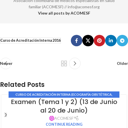
Asociación colombiana de médicos especialistas en salud
familiar (ACOMESF) // info@acomesf.org
View all posts by ACOMESF
Curso de Acreditación Interna 2016
Newer
Older
Related Posts
CURSO DE ACREDITACIÓN INTERNA (ECOGRAFÍA OBSTÉTRICA,
Examen (Tema 1 y 2) (13 de Junio
GINECOLÓGICA Y DOPPLER MATERNO FETAL)
al 20 de Junio)
ACOMESF
CONTINUE READING