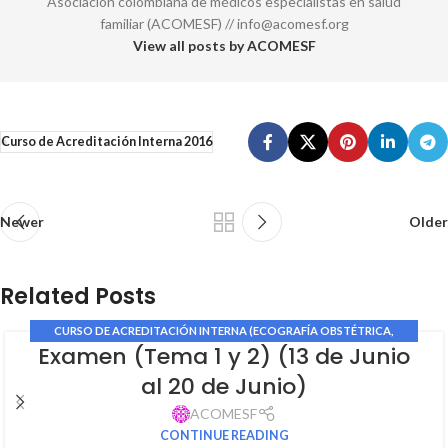
Asociación colombiana de médicos especialistas en salud
familiar (ACOMESF) // info@acomesf.org
View all posts by ACOMESF
Curso de Acreditación Interna 2016
Newer
Older
Related Posts
CURSO DE ACREDITACIÓN INTERNA (ECOGRAFÍA OBSTÉTRICA,
Examen (Tema 1 y 2) (13 de Junio
GINECOLÓGICA Y DOPPLER MATERNO FETAL)
al 20 de Junio)
ACOMESF
CONTINUE READING