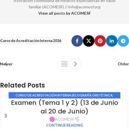
Asociación colombiana de médicos especialistas en salud
familiar (ACOMESF) // info@acomesf.org
View all posts by ACOMESF
Curso de Acreditación Interna 2016
Newer
Older
Related Posts
CURSO DE ACREDITACIÓN INTERNA (ECOGRAFÍA OBSTÉTRICA,
Examen (Tema 1 y 2) (13 de Junio
GINECOLÓGICA Y DOPPLER MATERNO FETAL)
al 20 de Junio)
ACOMESF
CONTINUE READING